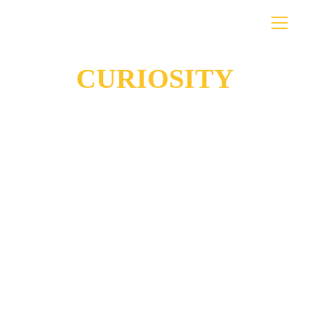
CURIOSITY
CRIATIVIDADE PRÁTICA, SIMPLES E FUNCIONAL
O Curiosity é um treinamento de inovação e 
criatividade prático, simples e sem enrolação, para 
pessoas que precisam se diferenciar, inovar, se 
adaptar a novos contextos e cenários de crises, ter 
novas ideias e colocá-las em prática e resolver 
problemas complexos