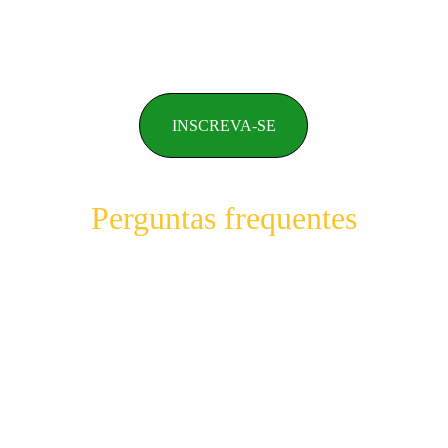
INSCREVA-SE
Perguntas frequentes
 - 
P
Eu não me considero uma 
pessoa criativa, vou conseguir 
acompanhar o treinamento?
R 
- Sim, o treinamento é adequado tanto para 
pessoas não criativas  que precisam aprender o 