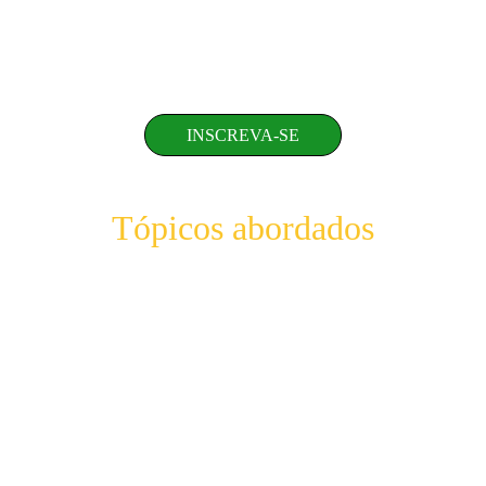
treinamento, que em muitos momentos 
parecerá mais um espetáculo do que uma 
aula em si.
INSCREVA-SE
Tópicos abordados
Técnicas de criatividade 
Técnicas para resolução de problemas 
complexos
Bloqueios mentais/criativos
Como tirar ideias do papel
Como ter novas ideias