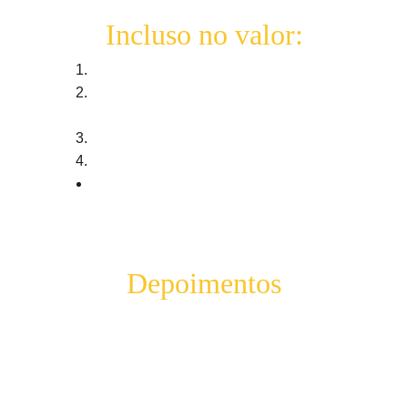
Incluso no valor:
-20 horas de imersão/treinamento;
-Todo material necessário; (papelaria, 
acessórios, etc);
-Coffee-breaks em todos os períodos;
-Almoço nos dois dias;
-Apoio personalizado com equipe altamente 
treinada;
Depoimentos
"Para mim foi muito bom participar dos 
treinamentos, os dois superaram muito 
minhas expectativas! Além que aprender um 
conteúdo novo, nós colocamos em pratica 