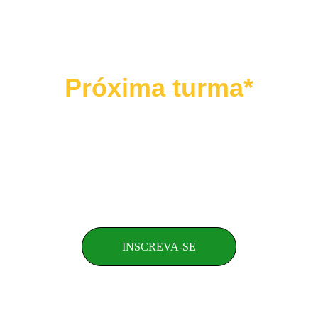
Pensamento abstrato/concreto
Inovação de verdade
Entre outros
Próxima turma*
25 e 26 de abril de 2026
Investimento: 
R$1997,69
INSCREVA-SE
*Sujeito a formação de turma. Caso a quantidade mínima (10 
pessoas) não seja atingida, a turma será adiada ou até cancelada. Em 
caso de cancelamento, os valores pagos serão devolvidos. 