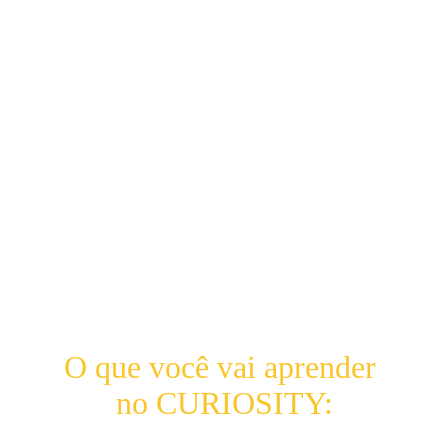
Falta de criatividade
Incapacidade de inovar e se diferenciar no 
mercado 
Dificuldade de encontrar soluções 
inovadoras para os problemas do dia a dia 
(profissional ou pessoal)
Dificuldade de adaptação a cenários de 
mudança
Falta de método e técnicas para ter 
novas e melhores ideias
Baixa produtividade
Baixa autoestima
Problemas de comunicação
O que você vai aprender 
no CURIOSITY: